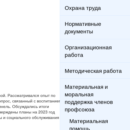
Охрана труда
Нормативные
документы
Организационная
работа
Методическая работа
Материальная и
моральная
ой. Рассматривался опыт по
поддержка членов
опрос, связанный с воспитанием
инель. Обсуждались итоги
профсоюза
тверждены планы на 2023 год
ы и социального обслуживания
Материальная
помощь