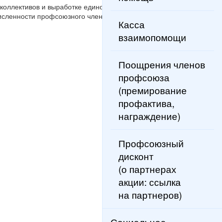
коллективов и выработке единого
исленности профсоюзного членства.
Касса
взаимопомощи
Поощрения членов
профсоюза
(премирование
профактива,
награждение)
Профсоюзный
дисконт
(о партнерах
акции: ссылка
на партнеров)
Социальное