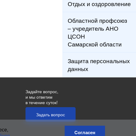
Отдых и оздоровление
Областной профсоюз
– учредитель АНО
ЦСОН
Самарской области
Защита персональных
данных
Задайте вопрос,
и мы ответим
в течение суток!
Задать вопрос
есе,
Cогласен
бнее