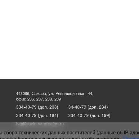
443086, Самара, ул. Революционная, 44,
офис 236, 237, 238, 239
334-40-79 (доп. 203)
34-40-79 (доп. 234)
334-40-79 (доп. 184)
334-40-79 (доп. 199)
tvg@socio.samregion.ru
ы сбора технических данных посетителей (данные об IP-адр
офессиональный союз работников социальной защиты
отоспособности и улучшения качества обслуживания.
Подро