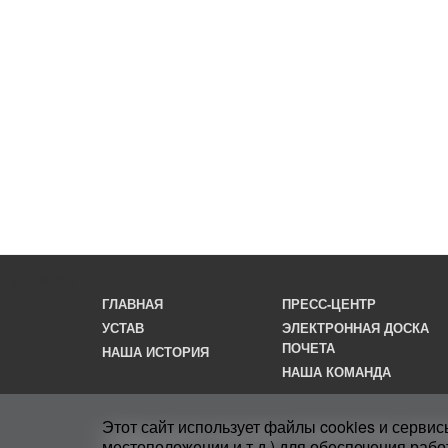
Код PHP
" >
ГЛАВНАЯ
ПРЕСС-ЦЕНТР
УСТАВ
ЭЛЕКТРОННАЯ ДОСКА
ПОЧЕТА
НАША ИСТОРИЯ
НАША КОМАНДА
Этот сайт использует файлы cookies и сервис
© Общественная организация «Самарский областной пр
местоположении и т.д.) для обеспечения раб